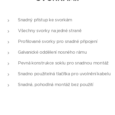
Snadný přístup ke svorkám
Všechny svorky na jedné straně
Profilované svorky pro snadné připojení
Galvanické oddělení nosného rámu
Pevná konstrukce soklu pro snadnou montáž
Snadno použitelná tlačítka pro uvolnění kabelu
Snadná, pohodlná montáž bez použití
šroubováku
Rychlá instalace (až 50% úspora času)
Neustálá upínací síla svorek